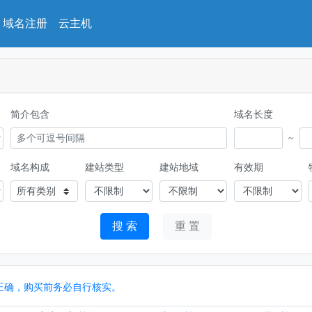
域名注册
云主机
简介包含
域名长度
~
域名构成
建站类型
建站地域
有效期
所有类别
搜 索
重 置
%正确，购买前务必自行核实。