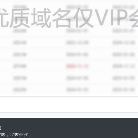
号
09，273979991