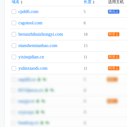
域名
长度
适用主机
cpdd6.com
5
腾讯云
csgotool.com
8
herunzhihuizhongyi.com
18
阿里云
nianshennianbao.com
15
yixinqidian.cn
11
阿里云
yulinxiaodi.com
11
阿里云