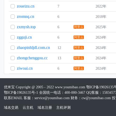
zoueizu.cn
7
2022年
zromnq.cn
6
2018年
zxmysh.top
6
阿里云
2025年
zgguji.cn
6
阿里云
2024年
zhaopinhljdl.com.cn
12
阿里云
2024年
zhongchenggou.cc
13
阿里云
2024年
ziwoai.cn
6
阿里云
2024年
优米宝 Copyright @ 2005 - 2022 www.youmibao.com
鄂ICP备19026135
鄂ICP备19026135号-1 全国统一电话：400-000-3467 QQ客服：15834577
联系EMAIL 客服：service@youmibao.com 财务：cw@youmibao.com 投诉
域名交易
云主机
域名注册
主机评测