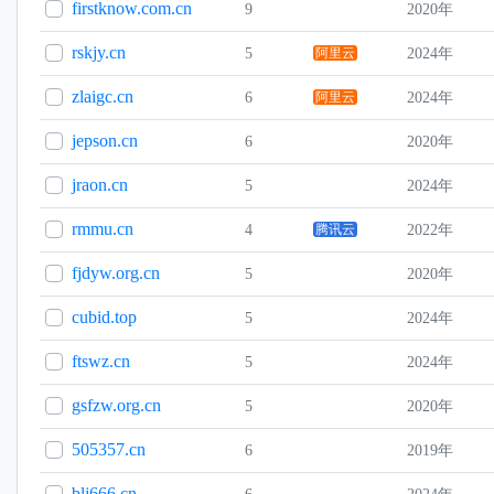
firstknow.com.cn
9
2020年
rskjy.cn
5
阿里云
2024年
zlaigc.cn
6
阿里云
2024年
jepson.cn
6
2020年
jraon.cn
5
2024年
rmmu.cn
4
腾讯云
2022年
fjdyw.org.cn
5
2020年
cubid.top
5
2024年
ftswz.cn
5
2024年
gsfzw.org.cn
5
2020年
505357.cn
6
2019年
blj666.cn